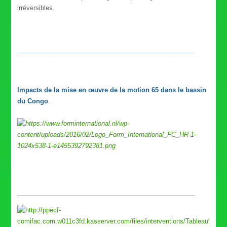
irréversibles.
__________________________________________________
Impacts de la mise en œuvre de la motion 65 dans le bassin
du Congo
.
__________________________________________________