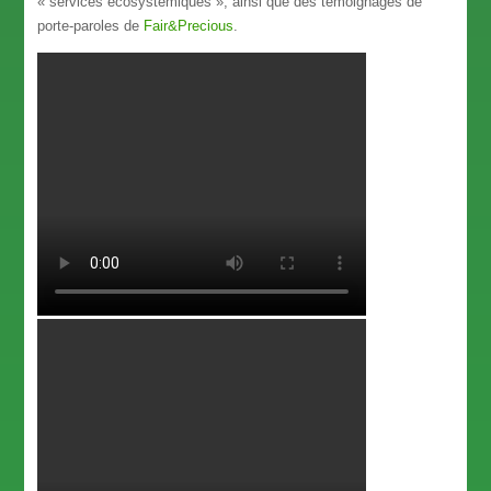
« services écosystémiques », ainsi que des témoignages de
porte-paroles de
Fair&Precious
.